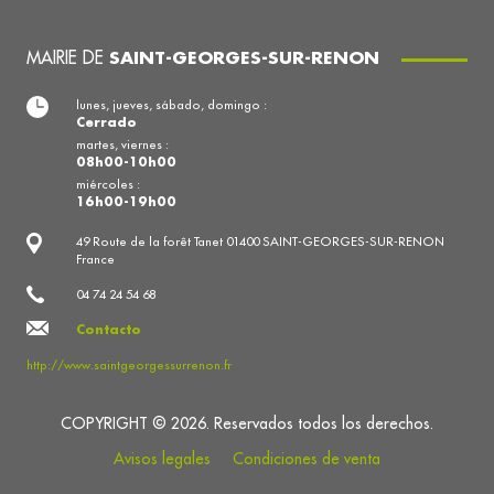
MAIRIE DE
SAINT-GEORGES-SUR-RENON
lunes, jueves, sábado, domingo :
Cerrado
martes, viernes :
08h00-10h00
miércoles :
16h00-19h00
49 Route de la forêt Tanet 01400 SAINT-GEORGES-SUR-RENON
France
04 74 24 54 68
Contacto
http://www.saintgeorgessurrenon.fr
COPYRIGHT © 2026. Reservados todos los derechos.
Avisos legales
Condiciones de venta