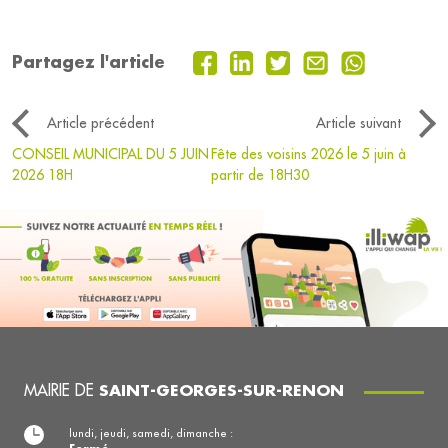
Partagez l'article
Article précédent
Article suivant
CONSEIL MUNICIPAL DU 5 JUIN
Fête des voisins 2026 le 5 juin à
2026 18H
partir de 18H30
MAIRIE DE
SAINT-GEORGES-SUR-RENON
lundi, jeudi, samedi, dimanche :